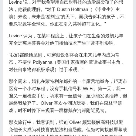
Levine 说，对于我希望用自己对科技的热爱感染孩子的想
法，他很能理解。“对于 Dustin Hoffman（《毕业生》主
演）来说，未来是’塑料业’的天下。而我告诉我的孩子，不
要忽视数字全球化。你正在引入某种超前文化。”
Levine 认为，在某种程度上，让孩子们在生命的最初几年
完全远离屏幕将会对他们接触技术产生非常不利影响。
“我们都能预见到，可穿戴设备将会在未来几年内成为常
态，不要学 Pollyanna（美国作家撰写的童话故事书主角，
对任何事物都积极乐观）过于乐观。”
那个周末，婚礼在蒙特利尔郊外的一个露营地举办，距离市
区有一个小时车程，没有手机信号和 Wi-Fi。第一天，我一
遍又一遍检查手机，祈求有一丝信号，至少能发条推特，但
最终我放弃了。Oliver 喜欢在湖边玩耍，我们在森林里嬉
戏，时不时停下来观看一群群鹅在河岸附近觅食。
那次旅行中，我意识到，强迫 Oliver 频繁接触高科技以避
免他长大成为科技盲的想法相当愚蠢。但短时间接触屏幕或