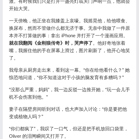
激。有时候我们只是打开一盏亮灯或关门声响一点，他就会
开始大哭。
一天傍晚，他正坐在我膝盖上哀嚎。我摇晃他，给他喂食、
换尿布，然而不管做什么都无济于事。无奈中我做了一件原
本并不打算做的事：拿出 iPhone 并打开了一个漫画应用。
就在我翻阅《金刚狼传奇》时，哭声停了
。他好奇地张着
嘴，我握住他的手在屏幕上滑过，图片刷新了，他开心地笑
了。
我母亲从厨房走出来，看到这一幕。“你在给他看什么？” 她
惊恐地问道，“你不知道这对于小孩的脑发育有多糟吗？”
“没那么严重，妈妈”，我一边反驳一边推开她，“玩一会儿手
机不会伤害到他。”
妻子在隔壁房间听到对话，也大声加入讨论：“你是要把他
变成植物人吗？”
“你们都疯了”，我叹了一口气，但还是把手机放回口袋里，
Oliver 的泪闸瞬间又打开了。