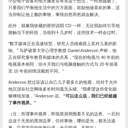
小型电子设备对他大脑发育有害这个想法，一样愚蠢极了。
只要我们平衡他生活中的方方面面，鼓励他做喜欢的事，适
当抑制让他上瘾的事物，事情自然而然就会解决。
此外，就像我收藏的那些说唱 CD 一样，无论我如何引导他
接触当下的科技，当他到十几岁时，这些技术一样会过时。
“数字媒体正在迅速转型，研究人员很难跟上其对儿童的影
响。” 马萨诸塞大学心理学教授 Daniel Anderson 声称，他
正在研究童年教育和媒体的关系，“现在的电视与 40 年前的
电视基本相同，但今天我们与电脑接触的方式与 20 年前甚
至 10 年前的情况截然不同。”
Anderson 想过应该让自己儿子看多久的电视，但对于允许
他沉浸在社交网络多长时间毫无头绪。“我希望这些变化能
够继续加速，”Anderson 说。
“可以这么说，我们已经超越
了事件视界。”
（注：所谓事件视界，即指黑洞周围看不见的边界。一旦到
达这个无形的黑洞边界，任何事物，哪怕是光，都无法逃
逸。它是宇宙中的单行道：光只能进，不能出）