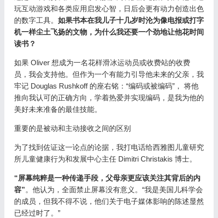
玩互动游戏和各类应用启发心智，日后会更有动力创造出色
的数字工具。
如果书本在我儿子十几岁时沦为像电报或打字
机一样尘土飞扬的文物，为什么我还要一个劲地让他花时间
读书？
如果 Oliver 想成为一名花样滑冰运动员或收费站的收费
员，我会支持他。但作为一个有能力引导他未来的父亲，我
牢记 Douglas Rushkoff 的座右铭：“编码或被编码”， 将他
推向我认可的正确方向，学着热爱并实现编码，是我为他的
美好未来准备的最佳技能。
重要的是被动和主动接收之间的区别
为了找到佐证这一论点的论据，我打电话给西雅图儿童研究
所儿童健康行为和发展中心主任 Dimitri Christakis 博士。
“屏幕纯粹是一种传递手段，父母亲更应该关注其背后的内
容”
。他认为，全面禁止屏幕没有意义。“我是美国儿科学会
的成员，但我不得不说，他们关于电子媒体影响的陈述显然
已经过时了。”