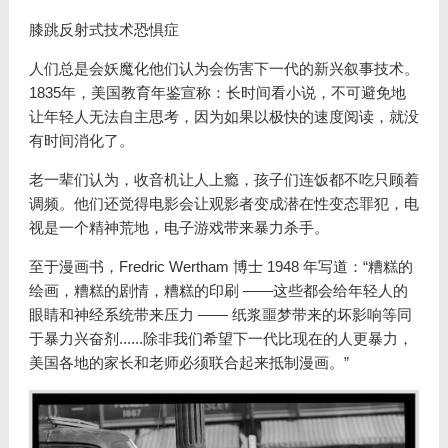
膝跳反射式技术恐惧症
人们总是会妖魔化他们认为会伤害下一代的新兴叙事技术。
1835年，美国教育年鉴宣称：长时间看小说，不可避免地
让年轻人无法自主思考，因为如果以极快的速度阅读，就没
有时间消化了。
老一辈们认为，收音机让人上瘾，孩子们连饭都不吃只顾着
调频。他们还觉得电影会让观影者变成潜在性变态罪犯，电
视是一个精神荒地，电子游戏带来暴力杀手。
至于漫画书，Fredric Wertham 博士 1948 年写道：“糟糕的
绘画，糟糕的剧情，糟糕的印刷 ——这些都会给年轻人的
眼睛和神经系统带来压力 —— 纸浆噩梦带来的坏影响等同
于暴力兴奋剂......除非我们希望下一代比现在的人更暴力，
美国各地的家长和老师必须联合起来抵制漫画。”