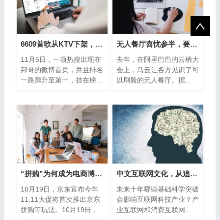
6609首歌从KTV下架，《十年》《泡沫》均中
无人餐厅喜忧参半，要成还得看“暖科技
11月5日，一项热搜出现在
去年，在阿里巴巴的云栖大
邦哥的微博首页，并且排名
会上，马云让各方见识了可
一路蹿升至第一，挂在榜...
以刷脸的无人餐厅。据...
“拼购”为何成为电商博弈的又一杀手锏
中文互联网文化，从追逐流量到寻求质量
10月19日，京东宣布今年
未来十年哪些基础科学突破
11.11大促将首次推出京东
会影响互联网科技产业？产
拼购等玩法。10月19日，
业互联网和消费互联网...
美团点...