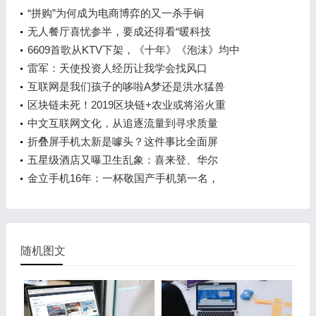
“拼购”为何成为电商博弈的又一杀手锏
无人餐厅喜忧参半，要成还得看“暖科技
6609首歌从KTV下架，《十年》《泡沫》均中
雷军：天使投资人经历让我学会找风口
互联网是我们孩子的哆啦A梦还是洪水猛兽
区块链未死！2019区块链+农业或将浴火重
中文互联网文化，从追逐流量到寻求质量
折叠屏手机太新是噱头？这件事比全面屏
五星级酒店又曝卫生乱象：喜来登、华尔
金立手机16年：一杯敬国产手机第一名，
随机图文