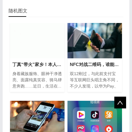
随机图文
丁真“带火”家乡！本人这么说…
NFC对战二维码，谁能笑到最后？
身着藏族服饰、眼神干净透
双12刚过，与此前支付宝
亮、面露纯真笑容、骑马肆
等互联网巨头唱主角不同，
意奔跑……近日，生活在...
不少人发现，以华为Pay、
小...