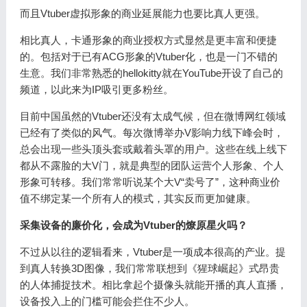
而且Vtuber虚拟形象的商业延展能力也要比真人更强。
相比真人，卡通形象的商业授权方式显然是更丰富和便捷
的。包括对于已有ACG形象的Vtuber化，也是一门不错的
生意。我们非常熟悉的hellokitty就在YouTube开设了自己的
频道，以此来为IP吸引更多粉丝。
目前中国虽然的Vtuber还没有太成气候，但在微博网红领域
已经有了类似的风气。每次微博举办V影响力线下峰会时，
总会出现一些头顶头套或戴着头罩的用户。这些在线上线下
都从不露脸的大V门，就是典型的团队运营个人形象、个人
形象可转移。我们常常听说某个大V“卖号了”，这种商业价
值不绑定某一个所有人的模式，其实反而更加健康。
采集设备的廉价化，会成为Vtuber的燎原星火吗？
不过从以往的逻辑看来，Vtuber是一项成本很高的产业。提
到真人转换3D图像，我们常常联想到《猩球崛起》式昂贵
的人体捕捉技术。相比拿起个摄像头就能开播的真人直播，
设备投入上的门槛可能会拦住不少人。