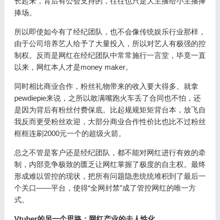
长起来，背后有公会支持的，往往也只是大主播给小主播捧
捧场。
所以即使如今有了经纪团队，也不会像传统娱乐行业那样，
由于公司培养艺人给予了大量投入，所以对艺人有极强的控
制权。反而是网红在经纪团队中常常施行一言堂，毕竟一直
以来，网红本人才是money maker。
同时相比商业合作，粉丝礼物带来的收入要大得多。就拿
pewdiepie来说，之所以敢满嘴跑火车丢了合同也不怕，还
是因为背后有粉丝付费保底。比起规规矩矩背台本，放飞自
我反而更受粉丝欢迎，大部分商业合作性价比也比不过粉丝
框框连刷2000元一个的超级火箭。
总之不管是客户还是经纪团队，都不能对网红进行有效的牵
制，内部竞争极致的匮乏让网红掌握了极度的自主权。最终
形成难以管控的现状，把所有问题隐患统统堆积到了最后一
个关口——平台，使得“全网封禁”成了管控网红的唯一方
式。
Vtuber的另一个思路：网红产业的去人性化