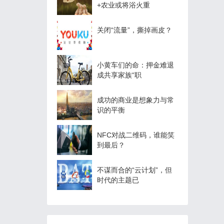
+农业或将浴火重
关闭“流量”，撕掉画皮？
小黄车们的命：押金难退
成共享家族“职
成功的商业是想象力与常
识的平衡
NFC对战二维码，谁能笑
到最后？
不谋而合的“云计划”，但
时代的主题已