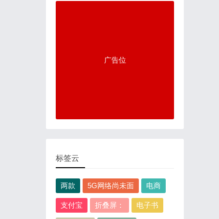
广告位
标签云
两款
5G网络尚未面
电商
支付宝
折叠屏：
电子书