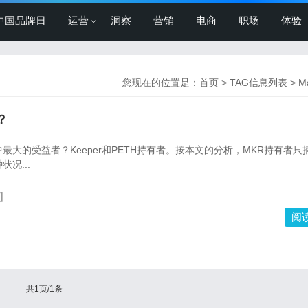
中国品牌日
运营
洞察
营销
电商
职场
体验
您现在的位置是：
首页
> TAG信息列表 > M
？
络中最大的受益者？Keeper和PETH持有者。按本文的分析，MKR持有者只
况...
】
阅
共1页/1条