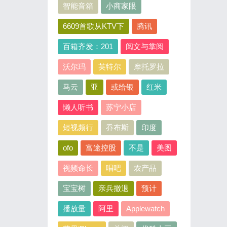
智能音箱
小商家眼
6609首歌从KTV下
腾讯
百箱齐发：201
阅文与掌阅
沃尔玛
英特尔
摩托罗拉
马云
亚
或给银
红米
懒人听书
苏宁小店
短视频行
乔布斯
印度
ofo
富途控股
不是
美图
视频命长
唱吧
农产品
宝宝树
亲兵撤退
预计
播放量
阿里
Applewatch