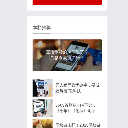
本栏推荐
直播带货的风口过了？
只是商家更理智了
无人餐厅喜忧参半，要成
还得看“暖科技
6609首歌从KTV下架，
《十年》《泡沫》均中
区块链未死！2019区块链