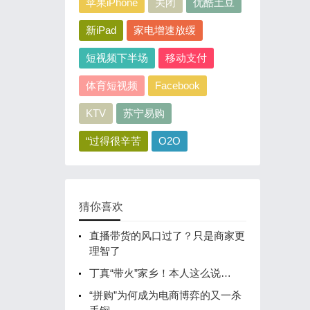
苹果iPhone
关闭
优酷土豆
新iPad
家电增速放缓
短视频下半场
移动支付
体育短视频
Facebook
KTV
苏宁易购
“过得很辛苦
O2O
猜你喜欢
直播带货的风口过了？只是商家更
理智了
丁真“带火”家乡！本人这么说…
“拼购”为何成为电商博弈的又一杀