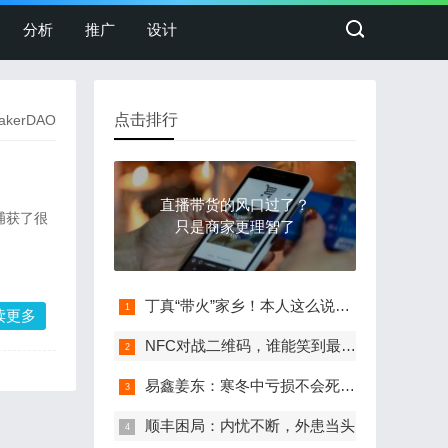
分析
推广
设计
点击排行
akerDAO
直播带货的风口过了？
捕获了很
只是商家更理智了
丁真“带火”家乡！本人这么说…
读更多
NFC对战二维码，谁能笑到最后？
易鑫姜东：寒冬中亏损不会死，现金流断
顺丰困局：内忧不断，外患当头