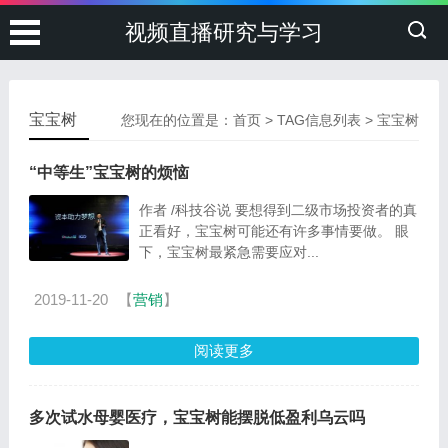
视频直播研究与学习
宝宝树
您现在的位置是：
首页
> TAG信息列表 > 宝宝树
“中等生”宝宝树的烦恼
作者 /科技谷说 要想得到二级市场投资者的真
正看好，宝宝树可能还有许多事情要做。 眼
下，宝宝树最紧急需要应对...
2019-11-20
【
营销
】
阅读更多
多次试水母婴医疗，宝宝树能摆脱低盈利乌云吗